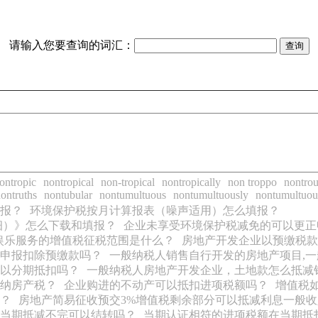
请输入您要查询的词汇：
ontropic
nontropical
non-tropical
nontropically
non troppo
nontrou
ontruths
nontubular
nontumultuous
nontumultuously
nontumultuou
报？
环境保护税按月计算报表（噪声适用）怎么填报？
细）》怎么下载和填报？
企业未享受环境保护税减免的可以更正
娱乐服务的增值税征税范围是什么？
房地产开发企业以预缴税款
申报扣除预缴款吗？
一般纳税人销售自行开发的房地产项目,一
以分期抵扣吗？
一般纳税人房地产开发企业，土地款怎么抵减
纳房产税？
企业购进的不动产可以抵扣进项税额吗？
增值税
？
房地产简易征收预交3%增值税剩余部分可以抵减利息一般
当期抵减不完可以结转吗？
当期认证相符的进项税额在当期抵