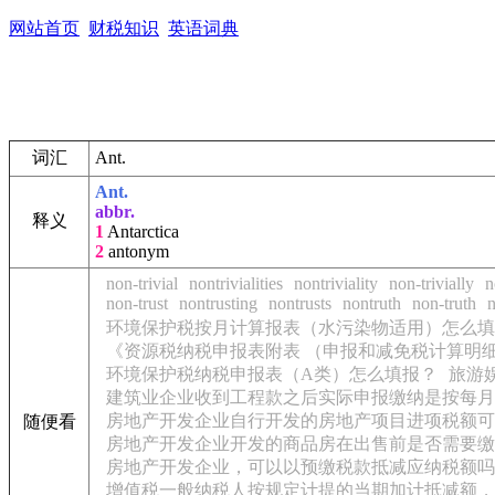
网站首页
财税知识
英语词典
词汇
Ant.
Ant.
abbr.
释义
1
Antarctica
2
antonym
non-trivial
nontrivialities
nontriviality
non-trivially
n
non-trust
nontrusting
nontrusts
nontruth
non-truth
n
环境保护税按月计算报表（水污染物适用）怎么填
《资源税纳税申报表附表 （申报和减免税计算明
环境保护税纳税申报表（A类）怎么填报？
旅游
建筑业企业收到工程款之后实际申报缴纳是按每月
房地产开发企业自行开发的房地产项目进项税额可
随便看
房地产开发企业开发的商品房在出售前是否需要缴
房地产开发企业，可以以预缴税款抵减应纳税额吗
增值税一般纳税人按规定计提的当期加计抵减额，