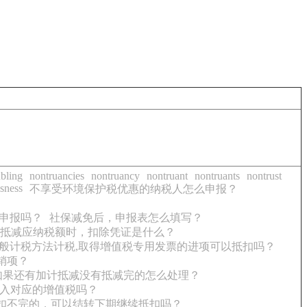
bling
nontruancies
nontruancy
nontruant
nontruants
nontrust
sness
不享受环境保护税优惠的纳税人怎么申报？
申报吗？
社保减免后，申报表怎么填写？
抵减应纳税额时，扣除凭证是什么？
般计税方法计税,取得增值税专用发票的进项可以抵扣吗？
销项？
如果还有加计抵减没有抵减完的怎么处理？
收入对应的增值税吗？
扣不完的，可以结转下期继续抵扣吗？