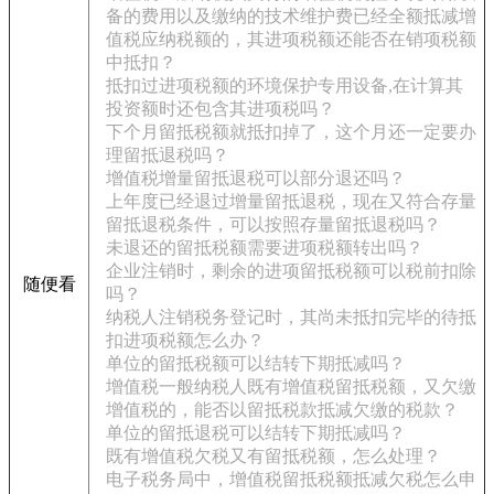
备的费用以及缴纳的技术维护费已经全额抵减增
值税应纳税额的，其进项税额还能否在销项税额
中抵扣？
抵扣过进项税额的环境保护专用设备,在计算其
投资额时还包含其进项税吗？
下个月留抵税额就抵扣掉了，这个月还一定要办
理留抵退税吗？
增值税增量留抵退税可以部分退还吗？
上年度已经退过增量留抵退税，现在又符合存量
留抵退税条件，可以按照存量留抵退税吗？
未退还的留抵税额需要进项税额转出吗？
企业注销时，剩余的进项留抵税额可以税前扣除
随便看
吗？
纳税人注销税务登记时，其尚未抵扣完毕的待抵
扣进项税额怎么办？
单位的留抵税额可以结转下期抵减吗？
增值税一般纳税人既有增值税留抵税额，又欠缴
增值税的，能否以留抵税款抵减欠缴的税款？
单位的留抵退税可以结转下期抵减吗？
既有增值税欠税又有留抵税额，怎么处理？
电子税务局中，增值税留抵税额抵减欠税怎么申