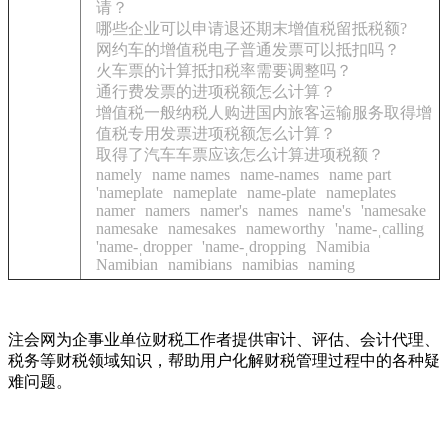
请？
哪些企业可以申请退还期末增值税留抵税额?
网约车的增值税电子普通发票可以抵扣吗？
火车票的计算抵扣税率需要调整吗？
通行费发票的进项税额怎么计算？
增值税一般纳税人购进国内旅客运输服务取得增
值税专用发票进项税额怎么计算？
取得了汽车车票应该怎么计算进项税额？
namely
name names
name-names
name part
'nameplate
nameplate
name-plate
nameplates
namer
namers
namer's
names
name's
'namesake
namesake
namesakes
nameworthy
'name-ˌcalling
'name-ˌdropper
'name-ˌdropping
Namibia
Namibian
namibians
namibias
naming
注会网为企事业单位财税工作者提供审计、评估、会计代理、
税务等财税领域知识，帮助用户化解财税管理过程中的各种疑
难问题。