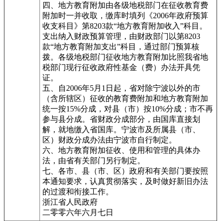
四、地方教育附加由各级地税部门在征收教育费
附加时一并收取，缴库时填列《2006年政府预算
收支科目》第8203款“地方教育附加收入”科目。
支出纳入财政预算管理，由财政部门以第8203
款“地方教育附加支出”科目，通过部门预算核
拨。各级地税部门征收地方教育附加比照我省地
税部门现行征收政府性基金（费）办法开具凭
证。
五、自2006年5月1日起，省对除宁波以外的市
（含所辖区）征收的教育费附加和地方教育附加
统一按15%分成，对县（市）按10%分成；市不再
参与县分成。省财政分成部分，由国库直接划
解，就地缴入省国库。宁波市及所属县（市、
区）财政分成办法由宁波市自行制定。
六、地方教育附加征收、使用和管理的具体办
法，由省有关部门另行制定。
七、各市、县（市、区）政府和有关部门要按照
本通知要求，认真贯彻落实，及时做好新旧办法
的过渡和衔接工作。
浙江省人民政府
二零零六年六月七日