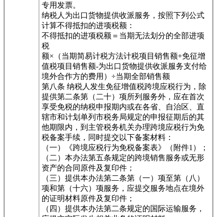
专用发票。
纳税人为出口货物提供收派服务，按照下列公式
计算不得抵扣的进项税额：
不得抵扣的进项税额＝当期无法划分的全部进项
税
额×（当期简易计税方法计税项目销售额+免征增
值税项目销售额-为出口货物提供收派服务支付给
境外合作方的费用）÷当期全部销售额
第八条 纳税人发生免征增值税跨境应税行为，除
提供第二条第（二十）项所列服务外，应在首次
享受免税的纳税申报期内或在各省、自治区、直
辖市和计划单列市税务局规定的申报征期后的其
他期限内，到主管税务机关办理跨境应税行为免
税备案手续，同时提交以下备案材料：
（一）《跨境应税行为免税备案表》（附件1）；
（二）本办法第五条规定的跨境销售服务或无形
资产的合同原件及复印件；
（三）提供本办法第二条第（一）项至第（八）
项和第（十六）项服务，应提交服务地点在境外
的证明材料原件及复印件；
（四）提供本办法第二条规定的国际运输服务，