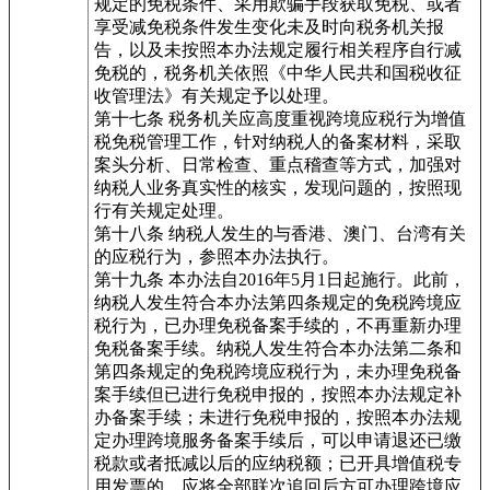
规定的免税条件、采用欺骗手段获取免税、或者
享受减免税条件发生变化未及时向税务机关报
告，以及未按照本办法规定履行相关程序自行减
免税的，税务机关依照《中华人民共和国税收征
收管理法》有关规定予以处理。
第十七条 税务机关应高度重视跨境应税行为增值
税免税管理工作，针对纳税人的备案材料，采取
案头分析、日常检查、重点稽查等方式，加强对
纳税人业务真实性的核实，发现问题的，按照现
行有关规定处理。
第十八条 纳税人发生的与香港、澳门、台湾有关
的应税行为，参照本办法执行。
第十九条 本办法自2016年5月1日起施行。此前，
纳税人发生符合本办法第四条规定的免税跨境应
税行为，已办理免税备案手续的，不再重新办理
免税备案手续。纳税人发生符合本办法第二条和
第四条规定的免税跨境应税行为，未办理免税备
案手续但已进行免税申报的，按照本办法规定补
办备案手续；未进行免税申报的，按照本办法规
定办理跨境服务备案手续后，可以申请退还已缴
税款或者抵减以后的应纳税额；已开具增值税专
用发票的，应将全部联次追回后方可办理跨境应