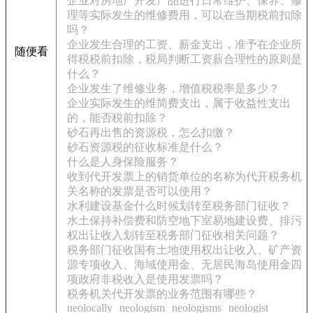
企业对房地产开发产品进行日常维护、保养、修
理等实际发生的维修费用，可以在当期税前扣除
吗？
企业发生合理的工资、薪金支出，准予在企业所
随便看
得税税前扣除，税局判断工资薪合理性的原则是
什么？
企业发生了维修业务，增值税税率是多少？
企业实际发生的维简费支出，属于收益性支出
的，能否税前扣除？
砂石再出售的资源税，怎么扣缴？
砂石资源税的征收标准是什么？
什么是人身保险服务？
收到代开发票上的销货单位的名称为代开税务机
关名称的发票是否可以使用？
水利建设基金什么时候划转至税务部门征收？
水土保持补偿费和防空地下室易地建设费、排污
权出让收入划转至税务部门征收相关问题？
税务部门征收国有土地使用权出让收入、矿产资
源专项收入、海域使用金、无居民海岛使用金四
项政府非税收入是使用发票吗？
税务机关代开发票的业务范围有哪些？
neolocally
neologism
neologisms
neologist