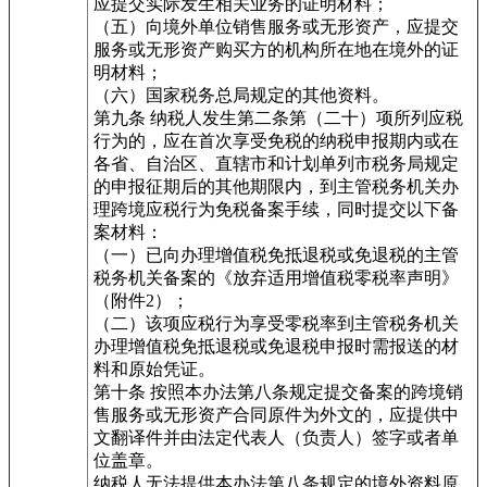
应提交实际发生相关业务的证明材料；
（五）向境外单位销售服务或无形资产，应提交
服务或无形资产购买方的机构所在地在境外的证
明材料；
（六）国家税务总局规定的其他资料。
第九条 纳税人发生第二条第（二十）项所列应税
行为的，应在首次享受免税的纳税申报期内或在
各省、自治区、直辖市和计划单列市税务局规定
的申报征期后的其他期限内，到主管税务机关办
理跨境应税行为免税备案手续，同时提交以下备
案材料：
（一）已向办理增值税免抵退税或免退税的主管
税务机关备案的《放弃适用增值税零税率声明》
（附件2）；
（二）该项应税行为享受零税率到主管税务机关
办理增值税免抵退税或免退税申报时需报送的材
料和原始凭证。
第十条 按照本办法第八条规定提交备案的跨境销
售服务或无形资产合同原件为外文的，应提供中
文翻译件并由法定代表人（负责人）签字或者单
位盖章。
纳税人无法提供本办法第八条规定的境外资料原