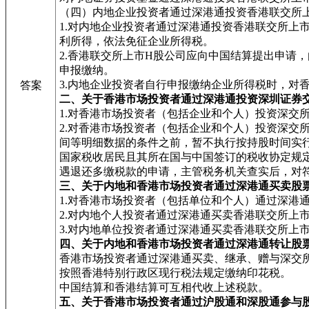
（四）内地企业投资者通过深港通投资香港联交所
1.对内地企业投资者通过深港通投资香港联交所上
利所得，依法免征企业所得税。
2.香港联交所上市H股公司应向中国结算提出申请
申报缴纳。
3.内地企业投资者自行申报缴纳企业所得税时，对
答案
二、关于香港市场投资者通过深港通投资深圳证券
1.对香港市场投资者（包括企业和个人）投资深交
2.对香港市场投资者（包括企业和个人）投资深交
间等明细数据的条件之前，暂不执行按持股时间实
国家税收居民且其所在国与中国签订的税收协定规
遇退还多缴税款的申请，主管税务机关查实后，对
三、关于内地和香港市场投资者通过深港通买卖股
1.对香港市场投资者（包括单位和个人）通过深港
2.对内地个人投资者通过深港通买卖香港联交所上
3.对内地单位投资者通过深港通买卖香港联交所上
四、关于内地和香港市场投资者通过深港通转让股
香港市场投资者通过深港通买卖、继承、赠与深交
按照香港特别行政区现行税法规定缴纳印花税。
中国结算和香港结算可互相代收上述税款。
五、关于香港市场投资者通过沪股通和深股通参与