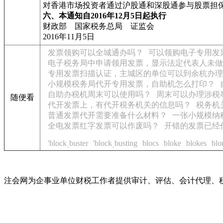
对香港市场投资者通过沪股通和深股通参与股票担
六、本通知自2016年12月5日起执行
财政部 国家税务总局 证监会
2016年11月5日
发票领购可以全城通办吗？
可以领购电子专用发
电子税务局中申请领用发票，显示法定代表人未做
专用发票扫描认证，主城区的单位可以到余杭办理
小规模税务局代开专用发票，自助机怎么打印？
自助办税机周末可以使用吗？
周末可以办理涉税
随便看
代开发票上，有代开税务机关的信息吗？
税务机
普通发票代开需要准备什么材料？
一张小规模纳
全电发票红字发票可以作废吗？
开错的发票已经
'blockˌbuster
'blockˌbusting
blocs
bloke
blokes
blo
注会网为企事业单位财税工作者提供审计、评估、会计代理、