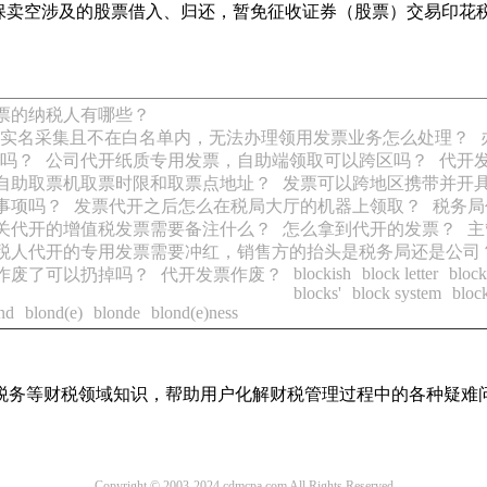
保卖空涉及的股票借入、归还，暂免征收证券（股票）交易印花
票的纳税人有哪些？
实名采集且不在白名单内，无法办理领用发票业务怎么处理？
吗？
公司代开纸质专用发票，自助端领取可以跨区吗？
代开
自助取票机取票时限和取票点地址？
发票可以跨地区携带并开
事项吗？
发票代开之后怎么在税局大厅的机器上领取？
税务局
关代开的增值税发票需要备注什么？
怎么拿到代开的发票？
主
税人代开的专用发票需要冲红，销售方的抬头是税务局还是公司
blockish
block letter
block
作废了可以扔掉吗？
代开发票作废？
blocks'
block system
block
nd
blond(e)
blonde
blond(e)ness
税务等财税领域知识，帮助用户化解财税管理过程中的各种疑难
Copyright © 2003-2024 cdmcpa.com All Rights Reserved