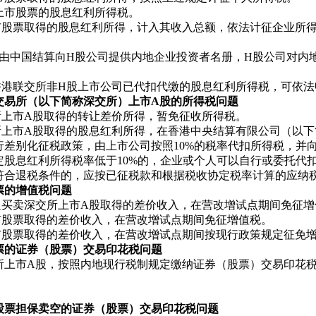
上市股票的股息红利所得税。
市股票取得的股息红利所得，计入其收入总额，依法计征企业所得
，由中国结算向H股公司提供内地企业投资者名册，H股公司对
香港联交所非H股上市公司已代扣代缴的股息红利所得税，可依
交易所（以下简称深交所）上市A股的所得税问题
所上市A股取得的转让差价所得，暂免征收所得税。
所上市A股取得的股息红利所得，在香港中央结算有限公司（以
行差别化征税政策，由上市公司按照10%的税率代扣所得税，并
定股息红利所得税率低于10%的，企业或个人可以自行或委托代
符合退税条件的，应按已征税款和根据税收协定税率计算的应纳
票的增值税问题
通买卖深交所上市A股取得的差价收入，在营改增试点期间免征增
市股票取得的差价收入，在营改增试点期间免征增值税。
市股票取得的差价收入，在营改增试点期间按现行政策规定征免
票的证券（股票）交易印花税问题
所上市A股，按照内地现行税制规定缴纳证券（股票）交易印花
股票担保卖空的证券（股票）交易印花税问题