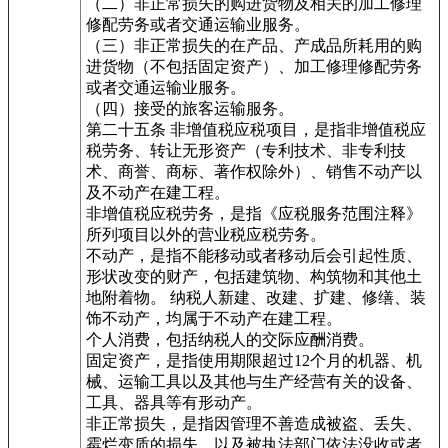
（二）非正常损失的购进货物及相关的加工修理
修配劳务或者交通运输业服务。
（三）非正常损失的在产品、产成品所耗用的购
进货物（不包括固定资产）、加工修理修配劳务
或者交通运输业服务。
（四）接受的旅客运输服务。
第二十五条 非增值税应税项目，是指非增值税应
税劳务、转让无形资产（专利技术、非专利技
术、商誉、商标、著作权除外）、销售不动产以
及不动产在建工程。
非增值税应税劳务，是指《应税服务范围注释》
所列项目以外的营业税应税劳务。
不动产，是指不能移动或者移动后会引起性质、
形状改变的财产，包括建筑物、构筑物和其他土
地附着物。 纳税人新建、改建、扩建、修缮、装
饰不动产，均属于不动产在建工程。
个人消费，包括纳税人的交际应酬消费。
固定资产，是指使用期限超过12个月的机器、机
械、运输工具以及其他与生产经营有关的设备、
工具、器具等有形动产。
非正常损失，是指因管理不善造成被盗、丢失、
霉烂变质的损失，以及被执法部门依法没收或者