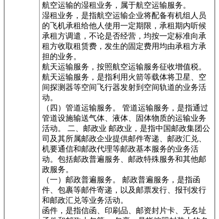
航空运输的湿租业务，属于航空运输服务。
湿租业务，是指航空运输企业将配备有机组人员
的飞机承租给他人使用一定期限，承租期内听候
承租方调遣，不论是否经营，均按一定标准向承
租方收取租赁费，发生的固定费用均由承租方承
担的业务。
航天运输服务，按照航空运输服务征收增值税。
航天运输服务，是指利用火箭等载体将卫星、空
间探测器等空间飞行器发射到空间轨道的业务活
动。
（四）管道运输服务。 管道运输服务，是指通过
管道设施输送气体、液体、固体物质的运输业务
活动。 二、邮政业 邮政业，是指中国邮政集团公
司及其所属邮政企业提供邮件寄递、邮政汇兑、
机要通信和邮政代理等邮政基本服务的业务活
动。包括邮政普遍服务、邮政特殊服务和其他邮
政服务。
（一）邮政普遍服务。 邮政普遍服务，是指函
件、包裹等邮件寄递，以及邮票发行、报刊发行
和邮政汇兑等业务活动。
函件，是指信函、印刷品、邮资封片卡、无名址