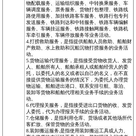
物配载服务、运输组织服务、中转换乘服务、车
辆调度服务、票务服务、货物打包整理、铁路线
路使用服务、加挂铁路客车服务、铁路行包专列
发送服务、铁路到达和中转服务、铁路车辆编解
服务、车辆挂运服务、铁路接触网服务、铁路机
车牵引服务、车辆停放服务等业务活动。
4.打捞救助服务，是指提供船舶人员救助、船舶财
产救助、水上救助和沉船沉物打捞服务的业务活
动。
5.货物运输代理服务，是指接受货物收货人、发货
人、船舶所有人、船舶承租人或船舶经营人的委
托，以委托人的名义或者以自己的名义，在不直
接提供货物运输服务的情况下，为委托人办理货
物运输、船舶进出港口、联系安排引航、靠泊、
装卸等货物和船舶代理相关业务手续的业务活
动。
6.代理报关服务，是指接受进出口货物的收、发货
人委托，代为办理报关手续的业务活动。
7.仓储服务，是指利用仓库、货场或者其他场所代
客贮放、保管货物的业务活动。
8.装卸搬运服务,是指使用装卸搬运工具或人力、