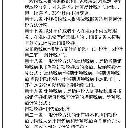
一般纳税人提供财政部和国家税务总局规定的特
定应税服务，可以选择适用简易计税方法计税，
但一经选择，36个月内不得变更。
第十六条 小规模纳税人提供应税服务适用简易计
税方法计税。
第十七条 境外单位或者个人在境内提供应税服
务，在境内未设有经营机构的，扣缴义务人按照
下列公式计算应扣缴税额：
应扣缴税额=接受方支付的价款÷（1+税率）x税率
第二节 一般计税方法
第十八条 一般计税方法的应纳税额，是指当期销
项税额抵扣当期进项税额后的余额。应纳税额计
算公式： 应纳税额=当期销项税额－当期进项税
额 当期销项税额小于当期进项税额不足抵扣时，
其不足部分可以结转下期继续抵扣。
第十九条 销项税额，是指纳税人提供应税服务按
照销售额和增值税税率计算的增值税额。销项税
额计算公式：
销项税额=销售额x税率
第二十条 一般计税方法的销售额不包括销项税
额，纳税人采用销售额和销项税额合并定价方法
的，按照下列公式计算销售额：