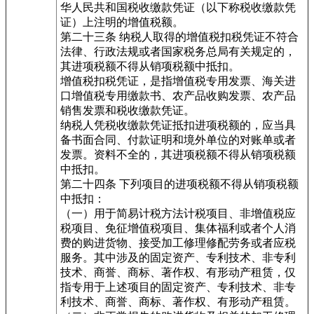
华人民共和国税收缴款凭证（以下称税收缴款凭
证）上注明的增值税额。
第二十三条 纳税人取得的增值税扣税凭证不符合
法律、行政法规或者国家税务总局有关规定的，
其进项税额不得从销项税额中抵扣。
增值税扣税凭证，是指增值税专用发票、海关进
口增值税专用缴款书、农产品收购发票、农产品
销售发票和税收缴款凭证。
纳税人凭税收缴款凭证抵扣进项税额的，应当具
备书面合同、付款证明和境外单位的对账单或者
发票。资料不全的，其进项税额不得从销项税额
中抵扣。
第二十四条 下列项目的进项税额不得从销项税额
中抵扣：
（一）用于简易计税方法计税项目、非增值税应
税项目、免征增值税项目、集体福利或者个人消
费的购进货物、接受加工修理修配劳务或者应税
服务。其中涉及的固定资产、专利技术、非专利
技术、商誉、商标、著作权、有形动产租赁，仅
指专用于上述项目的固定资产、专利技术、非专
利技术、商誉、商标、著作权、有形动产租赁。