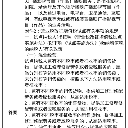
3.广播影视节目（作品）播映服务，是指在影院、
剧院、录像厅及其他场所播映广播影视节目（作
品），以及通过电台、电视台、卫星通信、互联
网、有线电视等无线或有线装置播映广播影视节
目（作品）的业务活动。
附件2：营业税改征增值税试点有关事项的规定
一、试点纳税人[指按照《营业税改征增值税试点
实施办法》(以下称《试点实施办法》)缴纳增值税
的纳税人]有关政策
（一）混业经营。
试点纳税人兼有不同税率或者征收率的销售货
物、提供加工修理修配劳务或者应税服务的，应
当分别核算适用不同税率或者征收率的销售额，
未分别核算销售额的，按照以下方法适用税率或
者征收率：
1．兼有不同税率的销售货物、提供加工修理修配
劳务或者应税服务的，从高适用税率。
2．兼有不同征收率的销售货物、提供加工修理修
配劳务或者应税服务的，从高适用征收率。
答案
3．兼有不同税率和征收率的销售货物、提供加工
修理修配劳务或者应税服务的，从高适用税率。
（二）油气田企业。 油气田企业提供的应税服