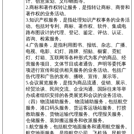
计、创意策划、文印晒图等。
2.商标和著作权转让服务，是指转让商标、商誉和
著作权的业务活动。
3.知识产权服务，是指处理知识产权事务的业务活
动。包括对专利、商标、著作权、软件、集成电
路布图设计的代理、登记、鉴定、评估、认证、
咨询、检索服务。
4.广告服务，是指利用图书、报纸、杂志、广播、
电视、电影、幻灯、路牌、招贴、橱窗、霓虹
灯、灯箱、互联网等各种形式为客户的商品、经
营服务项目、文体节目或者通告、声明等委托事
项进行宣传和提供相关服务的业务活动。包括广
告代理和广告的发布、播映、宣传、展示等。
5.会议展览服务，是指为商品流通、促销、展示、
经贸洽谈、民间交流、企业沟通、国际往来等举
办或者组织安排的各类展览和会议的业务活动。
（四）物流辅助服务。 物流辅助服务，包括航空
服务、港口码头服务、货运客运场站服务、打捞
救助服务、货物运输代理服务、代理报关服务、
仓储服务、装卸搬运服务和收派服务。
1.航空服务，包括航空地面服务和通用航空服务。
航空地面服务，是指航空公司、飞机场、民航管