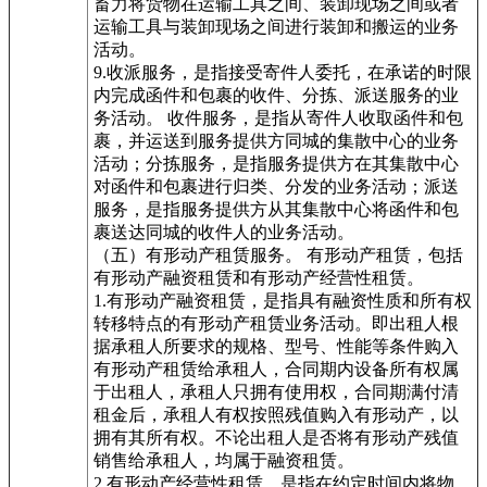
畜力将货物在运输工具之间、装卸现场之间或者
运输工具与装卸现场之间进行装卸和搬运的业务
活动。
9.收派服务，是指接受寄件人委托，在承诺的时限
内完成函件和包裹的收件、分拣、派送服务的业
务活动。 收件服务，是指从寄件人收取函件和包
裹，并运送到服务提供方同城的集散中心的业务
活动；分拣服务，是指服务提供方在其集散中心
对函件和包裹进行归类、分发的业务活动；派送
服务，是指服务提供方从其集散中心将函件和包
裹送达同城的收件人的业务活动。
（五）有形动产租赁服务。 有形动产租赁，包括
有形动产融资租赁和有形动产经营性租赁。
1.有形动产融资租赁，是指具有融资性质和所有权
转移特点的有形动产租赁业务活动。即出租人根
据承租人所要求的规格、型号、性能等条件购入
有形动产租赁给承租人，合同期内设备所有权属
于出租人，承租人只拥有使用权，合同期满付清
租金后，承租人有权按照残值购入有形动产，以
拥有其所有权。不论出租人是否将有形动产残值
销售给承租人，均属于融资租赁。
2.有形动产经营性租赁，是指在约定时间内将物