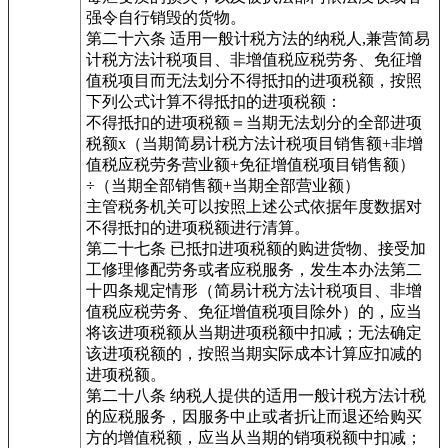
强令自行销毁的货物。
第二十六条 适用一般计税方法的纳税人,兼营简易
计税方法计税项目、非增值税应税劳务、免征增
值税项目而无法划分不得抵扣的进项税额，按照
下列公式计算不得抵扣的进项税额：
不得抵扣的进项税额＝当期无法划分的全部进项
税额x（当期简易计税方法计税项目销售额+非增
值税应税劳务营业额+免征增值税项目销售额）
÷（当期全部销售额+当期全部营业额）
主管税务机关可以按照上述公式依据年度数据对
不得抵扣的进项税额进行清算。
第二十七条 已抵扣进项税额的购进货物、接受加
工修理修配劳务或者应税服务，发生本办法第二
十四条规定情形（简易计税方法计税项目、非增
值税应税劳务、免征增值税项目除外）的，应当
将该进项税额从当期进项税额中扣减；无法确定
该进项税额的，按照当期实际成本计算应扣减的
进项税额。
第二十八条 纳税人提供的适用一般计税方法计税
的应税服务，因服务中止或者折让而退还给购买
方的增值税额，应当从当期的销项税额中扣减；