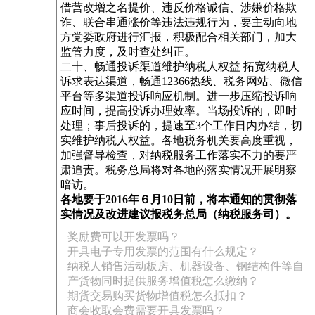
借营改增之名提价、违反价格诚信、涉嫌价格欺
诈、联合串通涨价等违法违规行为，要主动向地
方党委政府进行汇报，积极配合相关部门，加大
监管力度，及时查处纠正。
二十、畅通投诉渠道维护纳税人权益 拓宽纳税人
诉求表达渠道，畅通12366热线、税务网站、微信
平台等多渠道投诉响应机制。进一步压缩投诉响
应时间，提高投诉办理效率。当场投诉的，即时
处理；事后投诉的，提速至3个工作日内办结，切
实维护纳税人权益。各地税务机关要高度重视，
加强督导检查，对纳税服务工作落实不力的要严
肃追责。税务总局将对各地的落实情况开展明察
暗访。
各地要于2016年６月10日前，将本通知的贯彻落
实情况及改进建议报税务总局（纳税服务司）。
奖励费可以开发票吗？
开具电子专用发票的范围有什么规定？
纳税人销售活动板房、机器设备、钢结构件等自
产货物同时提供服务增值税怎么缴纳？
期货交易购买货物增值税怎么抵扣？
商会收取会费需要开具发票吗？