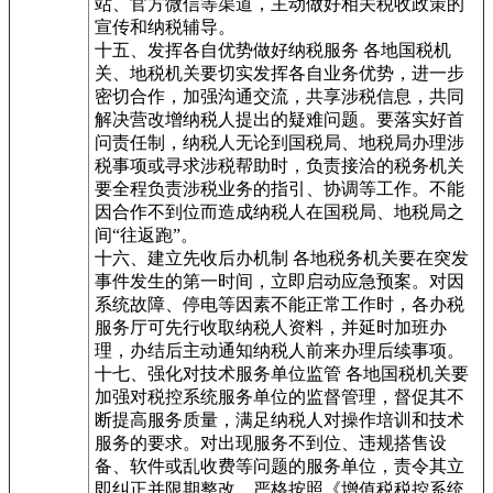
站、官方微信等渠道，主动做好相关税收政策的
宣传和纳税辅导。
十五、发挥各自优势做好纳税服务 各地国税机
关、地税机关要切实发挥各自业务优势，进一步
密切合作，加强沟通交流，共享涉税信息，共同
解决营改增纳税人提出的疑难问题。要落实好首
问责任制，纳税人无论到国税局、地税局办理涉
税事项或寻求涉税帮助时，负责接洽的税务机关
要全程负责涉税业务的指引、协调等工作。不能
因合作不到位而造成纳税人在国税局、地税局之
间“往返跑”。
十六、建立先收后办机制 各地税务机关要在突发
事件发生的第一时间，立即启动应急预案。对因
系统故障、停电等因素不能正常工作时，各办税
服务厅可先行收取纳税人资料，并延时加班办
理，办结后主动通知纳税人前来办理后续事项。
十七、强化对技术服务单位监管 各地国税机关要
加强对税控系统服务单位的监督管理，督促其不
断提高服务质量，满足纳税人对操作培训和技术
服务的要求。对出现服务不到位、违规搭售设
备、软件或乱收费等问题的服务单位，责令其立
即纠正并限期整改。严格按照《增值税税控系统