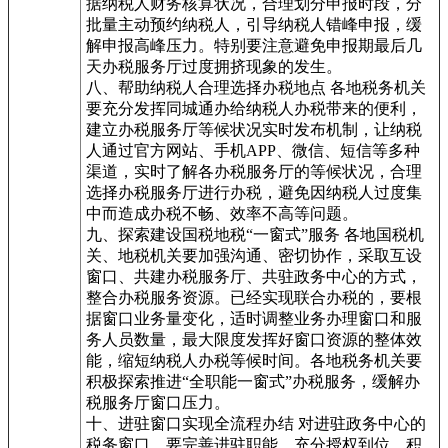
据纳税人财务核算状况，合理划分申报时段，分
批量主动预约纳税人，引导纳税人错峰申报，缓
解申报高峰压力。特别要注意避免申报期最后几
天办税服务厅过度拥挤现象的发生。
八、帮助纳税人合理选择办税地点 各地税务机关
要充分发挥同城通办给纳税人办税带来的便利，
建立办税服务厅等候状况实时发布机制，让纳税
人通过官方网站、手机APP、微信、短信等多种
渠道，实时了解各办税服务厅的等候状况，合理
选择办税服务厅进行办税，避免因纳税人过度集
中而造成办税不畅、效率不高等问题。
九、探索建设国税地税“一窗式”服务 各地国税机
关、地税机关要加强沟通、密切协作，采取互设
窗口、共建办税服务厅、共驻政务中心的方式，
整合办税服务资源。已经实现联合办税的，要根
据窗口业务量变化，适时调整业务办理窗口和服
务人员数量，最大限度发挥好窗口资源的整体效
能，缩短纳税人办税等候时间。各地税务机关要
积极探索推进“全职能一窗式”办税服务，缓解办
税服务厅窗口压力。
十、进驻窗口实现全流程办结 对进驻政务中心的
税务窗口，要完善进驻职能、充分授权到位。积