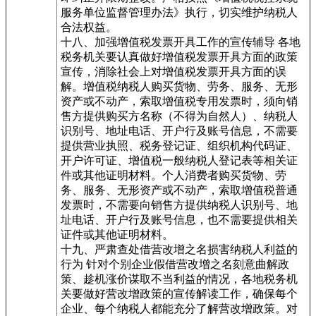
服务单位监督管理办法》执行，切实维护纳税人
合法权益。
十八、加强增值税发票开具工作的宣传辅导 各地
税务机关要认真做好增值税发票开具方面的政策
宣传，消除社会上对增值税发票开具方面的误
解。增值税纳税人购买货物、劳务、服务、无形
资产或不动产，索取增值税专用发票时，须向销
售方提供购买方名称（不得为自然人）、纳税人
识别号、地址电话、开户行及账号信息，不需要
提供营业执照、税务登记证、组织机构代码证、
开户许可证、增值税一般纳税人登记表等相关证
件或其他证明材料。个人消费者购买货物、劳
务、服务、无形资产或不动产，索取增值税普通
发票时，不需要向销售方提供纳税人识别号、地
址电话、开户行及账号信息，也不需要提供相关
证件或其他证明材料。
十九、严肃查处借营改增之名损害纳税人利益的
行为 针对个别企业假借营改增之名刻意曲解政
策、趁机涨价谋取不当利益的情况，各地税务机
关要做好营改增政策的宣传解读工作，确保每个
企业、每个纳税人都能充分了解营改增政策。对