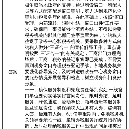
极争取当地政府的支持，通过增设窗口、增配人
员等方式配齐配足窗口职能，努力达到规范化全
职能办税服务厅的标准。在此基础上，按照“窗口
受理、内部流转、限时办结、窗口出件”工作要
求，确保同一事项能够全流程办结，不得以需要
税务机关内部其他部门签字盖章为由，让纳税人
往返于政务中心和税务机关。要采取多种方式向
纳税人做好“三证合一”的宣传解释工作，重点讲
明按照“三证合一”的有关规定，工商部门办理完
毕后，工商、税务的登记事宜即已完成，不需要
再到税务窗口办理税务登记手续。各地税务机关
要强化督导落实，及时对进驻政务中心税务窗口
答案
的服务情况开展督导和检查，树立税务部门良好
形象。
十一、确保服务制度和兜底责任落到实处 一线窗
口单位要切实落实好首问责任、限时办结、延时
服务、绿色通道、流动导税、领导值班等服务制
度及兜底责任，确保纳税人业务有人办、咨询有
人答、疑难有人解。6月份申报期内，各地税务机
关领导要亲临一线，坐镇办税服务厅统筹指挥协
调，及时处理纳税服务工作中出现的问题和突发