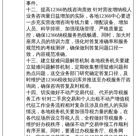
事件。
十二、提高12366热线咨询质效 针对营改增纳税人
业务咨询量日益增加的实际，各地12366中心要进
一步充实营改增咨询专线力量，增配设备、增加
人员、科学排班、加强现场管理、严格质量监
控，确保12366纳税服务热线畅通。同时，加大对
座席人员的培训力度，强化对答复准确率和服务
规范性的考核测评，确保做到答复问题口径一
致，内容规范准确。
十三、建立疑难问题解答机制 各地税务机关要建
立疑难问题解答机制，定期收集整理疑难问题和
热点问题，送交业务部门研究确定答复口径，及
时维护进12366税收知识库并推送至办税服务厅咨
询岗，确保咨询答复及时精准。
十四、切实做好不动产交易代征、代开的导税服
务工作 针对二手房交易和个人出租不动产增值税
代征工作业务流程相对复杂且涉及自然人的实际
情况，各地税务机关要加强导税力量的配备，在
各代征场所设立导税人员，全程做好导税服务，
维护好办税秩序，确保不动产交易申报工作顺利
有序开展。同时，要通过办税服务厅、税务网