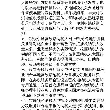
人取得销售方使用新系统开具的增值税发票，也
可以不再进行扫描认证。各地国税机关要通过制
作简便易懂的宣传资料、操作视频等，加大对取
消增值税发票认证的宣传，帮助纳税人熟练掌握
登录勾选方法，使取消认证这一便利措施落到实
处，真正减少办税环节，减轻征纳双方办税负
担。
五、积极引导营改增纳税人网上申报 各地税务机
关要针对此次全面推开营改增试点涉及纳税人数
量众多、业态差异大的实际情况，根据纳税人办
税的不同习惯、不同方式，在尊重纳税人意愿的
基础上，积极向纳税人提供网上办税、自助办
税、移动办税等多元化办税方式。
六、设置办税服务厅首次申报专窗 各地国税机关
要结合本地营改增纳税人数量和办税服务厅实
际，在办税服务厅合理设置营改增纳税人专窗和
专用通道，方便首次进行申报的营改增纳税人顺
畅办理申报业务，避免纳税人因对办税流程及办
税场所不熟悉而影响申报。
七、错峰预约纳税人申报 各地国税机关要对需到
办税服务厅办理申报的纳税人进行科学预判，根