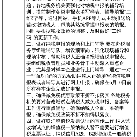
题，各地税务机关要强化对纳税申报的辅导培
训，提前制作各类申报表填写样表、辅导填报“二
维码”等，通过网站、手机APP等方式主动推送给
营改增纳税人，帮助其熟练掌握申报表的填报。
同时要根据税收政策的调整，及时做好“二维
码”的更新工作。
二、做好纳税申报的现场和上门辅导 要在办税服
务厅组建辅导队、增设预审岗，强化现场辅导和
现场审核，帮助纳税人正确填报增值税申报表。
要组织税收管理员和业务骨干主动深入重点企
业，尤其是对样本企业进行上门辅导，通过“一对
一”“面对面”的方式帮助纳税人正确填写增值税申
报表或者辅导其进行网上申报，确保在6月10日前
所有样本企业完成好申报。
三、确保减免税优惠政策不折不扣落实 各地税务
机关要对营改增试点纳税人减免税申报、备案等
工作进行重点辅导，确保纳税人全面、准确申
报，确保减免税政策不折不扣得以落实。
四、做好取消增值税发票认证的宣传工作 纳入营
改增试点的增值税一般纳税人暂不需要进行增值
税发票认证，纳税信用A级、B级增值税一般纳税