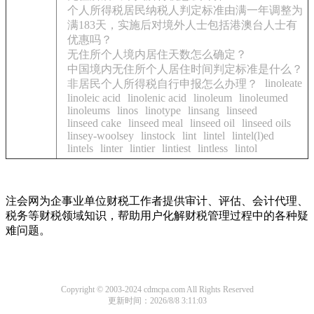
个人所得税居民纳税人判定标准由满一年调整为
满183天，实施后对境外人士包括港澳台人士有
优惠吗？
无住所个人境内居住天数怎么确定？
中国境内无住所个人居住时间判定标准是什么？
linoleate
非居民个人所得税自行申报怎么办理？
linoleic acid
linolenic acid
linoleum
linoleumed
linoleums
linos
linotype
linsang
linseed
linseed cake
linseed meal
linseed oil
linseed oils
linsey-woolsey
linstock
lint
lintel
lintel(l)ed
lintels
linter
lintier
lintiest
lintless
lintol
注会网为企事业单位财税工作者提供审计、评估、会计代理、
税务等财税领域知识，帮助用户化解财税管理过程中的各种疑
难问题。
Copyright © 2003-2024 cdmcpa.com All Rights Reserved
更新时间：2026/8/8 3:11:03