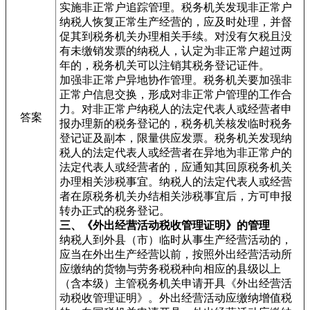
实施非正常户追踪管理。税务机关发现非正常户
纳税人恢复正常生产经营的，应及时处理，并督
促其到税务机关办理相关手续。对没有欠税且没
有未缴销发票的纳税人，认定为非正常户超过两
年的，税务机关可以注销其税务登记证件。
加强非正常户异地协作管理。税务机关要加强非
正常户信息交换，形成对非正常户管理的工作合
力。对非正常户纳税人的法定代表人或经营者申
答案
报办理新的税务登记的，税务机关核发临时税务
登记证及副本，限量供应发票。税务机关发现纳
税人的法定代表人或经营者在异地为非正常户的
法定代表人或经营者的，应通知其回原税务机关
办理相关涉税事宜。纳税人的法定代表人或经营
者在原税务机关办结相关涉税事宜后，方可申报
转办正式的税务登记。
三、《外出经营活动税收管理证明》的管理
纳税人到外县（市）临时从事生产经营活动的，
应当在外出生产经营以前，按照外出经营活动所
应缴纳的货物与劳务税税种向相应的县级以上
（含本级）主管税务机关申请开具《外出经营活
动税收管理证明》。外出经营活动应缴纳增值税