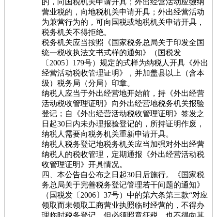
的，向国税机关申请开具；外出经营活动应缴纳
营业税的，向地税机关申请开具；外出经营活动
为兼营行为的，可向国税或地税机关申请开具，
税务机关不得拒绝。
税务机关应当按照《国家税务总局关于印发全国
统一税收执法文书式样的通知》（国税发
〔2005〕179号）规定的式样为纳税人开具《外出
经营活动税收管理证明》，并加盖县以上（含本
级）税务局（分局）印章。
纳税人应当于外出经营地开始前，持《外出经营
活动税收管理证明》向外出经营地税务机关报验
登记；自《外出经营活动税收管理证明》签发之
日起30日内未办理报验登记的，所持证明作废，
纳税人需要向税务机关重新申请开具。
纳税人税务登记地税务机关应当加强对外出经营
纳税人的税收管理，定期通报《外出经营活动税
收管理证明》开具情况。
四、本公告自公布之日起30日后施行。《国家税
务总局关于完善税务登记管理若干问题的通知》
（国税发〔2006〕37号）中的第六条第三款“对应
领取而未领取工商营业执照临时经营的，不得办
理临时税务登记，但必须照章征税，也不得向其