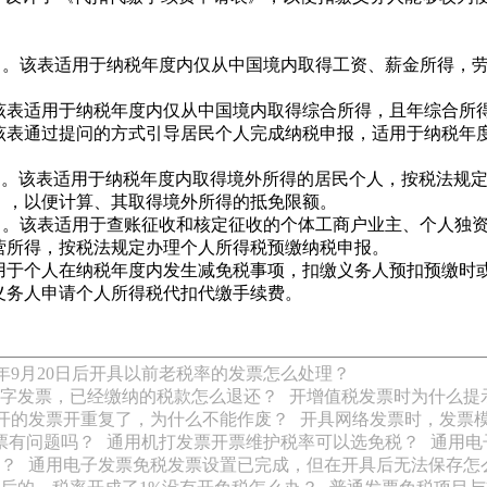
》。该表适用于纳税年度内仅从中国境内取得工资、薪金所得，劳
该表适用于纳税年度内仅从中国境内取得综合所得，且年综合所
该表通过提问的方式引导居民个人完成纳税申报，适用于纳税年
》。该表适用于纳税年度内取得境外所得的居民个人，按税法规
》，以便计算、其取得境外所得的抵免限额。
》。该表适用于查账征收和核定征收的个体工商户业主、个人独
营所得，按税法规定办理个人所得税预缴纳税申报。
用于个人在纳税年度内发生减免税事项，扣缴义务人预扣预缴时
义务人申请个人所得税代扣代缴手续费。
19年9月20日后开具以前老税率的发票怎么处理？
字发票，已经缴纳的税款怎么退还？
开增值税发票时为什么提
开的发票开重复了，为什么不能作废？
开具网络发票时，发票
票有问题吗？
通用机打发票开票维护税率可以选免税？
通用电
？
通用电子发票免税发票设置已完成，但在开具后无法保存怎