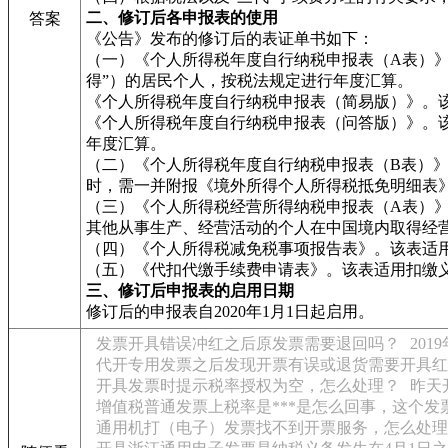
二、修订后各申报表的使用
答案
《公告》发布的修订后的表证单书如下：
（一）《个人所得税年度自行纳税申报表（A表）
得”）的居民个人，按税法规定进行年度汇算。
《个人所得税年度自行纳税申报表（简易版）》。
《个人所得税年度自行纳税申报表（问答版）》。
年度汇算。
（二）《个人所得税年度自行纳税申报表（B表）
时，需一并附报《境外所得个人所得税抵免明细表
（三）《个人所得税经营所得纳税申报表（A表）
其他从事生产、经营活动的个人在中国境内取得经
（四）《个人所得税减免税事项报告表》。该表适
（五）《代扣代缴手续费申请表》。该表适用扣缴
三、修订后申报表的启用日期
修订后的申报表自2020年1月1日起启用。
发票开具错误冲红之后原发票需要退回吗？
20
代开专用发票之后发现开票有误或退货需要开具红
开具发票时提示税率授权为空，怎么处理？
昨天
增值税普通发票上税率是***是怎么回事，这个发
通用机打（电子）发票找不到开票服务，怎么处理