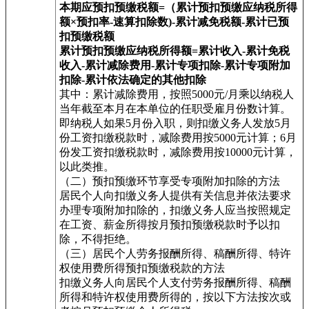
本期应预扣预缴税额=（累计预扣预缴应纳税所得
额×预扣率-速算扣除数)-累计减免税额-累计已预
扣预缴税额
累计预扣预缴应纳税所得额=累计收入-累计免税
收入-累计减除费用-累计专项扣除-累计专项附加
扣除-累计依法确定的其他扣除
其中：累计减除费用，按照5000元/月乘以纳税人
当年截至本月在本单位的任职受雇月份数计算。
即纳税人如果5月份入职，则扣缴义务人发放5月
份工资扣缴税款时，减除费用按5000元计算；6月
份发工资扣缴税款时，减除费用按10000元计算，
以此类推。
（二）预扣预缴环节享受专项附加扣除的方法
居民个人向扣缴义务人提供有关信息并依法要求
办理专项附加扣除的，扣缴义务人应当按照规定
在工资、薪金所得按月预扣预缴税款时予以扣
除，不得拒绝。
（三）居民个人劳务报酬所得、稿酬所得、特许
权使用费所得预扣预缴税款的方法
扣缴义务人向居民个人支付劳务报酬所得、稿酬
所得和特许权使用费所得的，按以下方法按次或