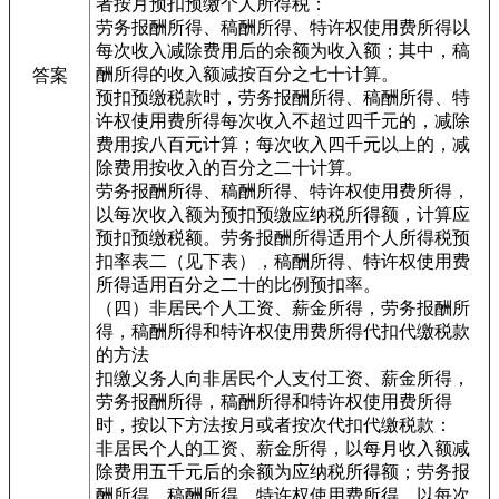
者按月预扣预缴个人所得税：
劳务报酬所得、稿酬所得、特许权使用费所得以
每次收入减除费用后的余额为收入额；其中，稿
酬所得的收入额减按百分之七十计算。
答案
预扣预缴税款时，劳务报酬所得、稿酬所得、特
许权使用费所得每次收入不超过四千元的，减除
费用按八百元计算；每次收入四千元以上的，减
除费用按收入的百分之二十计算。
劳务报酬所得、稿酬所得、特许权使用费所得，
以每次收入额为预扣预缴应纳税所得额，计算应
预扣预缴税额。劳务报酬所得适用个人所得税预
扣率表二（见下表），稿酬所得、特许权使用费
所得适用百分之二十的比例预扣率。
（四）非居民个人工资、薪金所得，劳务报酬所
得，稿酬所得和特许权使用费所得代扣代缴税款
的方法
扣缴义务人向非居民个人支付工资、薪金所得，
劳务报酬所得，稿酬所得和特许权使用费所得
时，按以下方法按月或者按次代扣代缴税款：
非居民个人的工资、薪金所得，以每月收入额减
除费用五千元后的余额为应纳税所得额；劳务报
酬所得、稿酬所得、特许权使用费所得，以每次