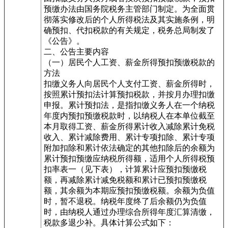
预缴办法由国务院税务主管部门制定。为全面贯
彻落实修改后的个人所得税法及其实施条例，明
确预扣、代扣税款的有关规定，税务总局制发了
《公告》。
二、公告主要内容
（一）居民个人工资、薪金所得预扣预缴税款的
方法
扣缴义务人向居民个人支付工资、薪金所得时，
按照累计预扣法计算预扣税款，并按月办理扣缴
申报。累计预扣法，是指扣缴义务人在一个纳税
年度内预扣预缴税款时，以纳税人在本单位截至
本月取得工资、薪金所得累计收入减除累计免税
收入、累计减除费用、累计专项扣除、累计专项
附加扣除和累计依法确定的其他扣除后的余额为
累计预扣预缴应纳税所得额，适用个人所得税预
扣率表一（见下表），计算累计应预扣预缴税
额，再减除累计减免税额和累计已预扣预缴税
额，其余额为本期应预扣预缴税额。余额为负值
时，暂不退税。纳税年度终了后余额仍为负值
时，由纳税人通过办理综合所得年度汇算清缴，
税款多退少补。具体计算公式如下：