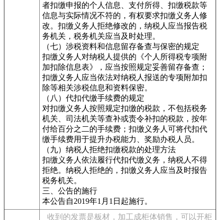
者扣缴申报的个人信息、支付所得、扣缴税款等
信息与实际情况不符的，有权要求扣缴义务人修
改。扣缴义务人拒绝修改的，纳税人应当报告税
务机关，税务机关应当及时处理。
（七）涉税资料和信息留存备查与保密的规定
扣缴义务人对纳税人提供的《个人所得税专项附
加扣除信息表》，应当按照规定妥善留存备查；
扣缴义务人应当依法对纳税人报送的专项附加扣
除等相关涉税信息和资料保密。
（八）代扣代缴手续费的规定
对扣缴义务人按照规定扣缴的税款，不包括税务
机关、司法机关等查补或责令补扣的税款，按年
付给百分之二的手续费；扣缴义务人可将代扣代
缴手续费用于提升办税能力、奖励办税人员。
（九）纳税人拒绝扣缴税款的处理方法
扣缴义务人依法履行代扣代缴义务，纳税人不得
拒绝。纳税人拒绝的，扣缴义务人应当及时报告
税务机关。
三、公告的施行
本公告自2019年1月1日起施行。
收到的发票是板材，加工成柜体销售，可以开柜