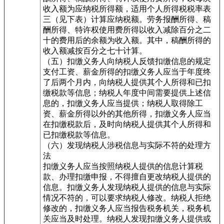
收入额为应纳税所得额，适用个人所得税税率表
三（见下表）计算应纳税额。劳务报酬所得、稿
酬所得、特许权使用费所得以收入减除百分之二
十的费用后的余额为收入额。其中，稿酬所得的
收入额减按百分之七十计算。
（五）扣缴义务人向纳税人反馈扣缴信息的规定
支付工资、薪金所得的扣缴义务人应当于年度终
了后两个月内，向纳税人提供其个人所得和已扣
缴税款等信息；纳税人年度中间需要提供上述信
息的，扣缴义务人应当提供；纳税人取得除工
资、薪金所得以外的其他所得，扣缴义务人应当
在扣缴税款后，及时向纳税人提供其个人所得和
已扣缴税款等信息。
（六）发现纳税人涉税信息与实际不符的处理方
法
扣缴义务人应当按照纳税人提供的信息计算税
款、办理扣缴申报，不得擅自更改纳税人提供的
信息。扣缴义务人发现纳税人提供的信息与实际
情况不符的，可以要求纳税人修改。纳税人拒绝
修改的，扣缴义务人应当报告税务机关，税务机
关应当及时处理。纳税人发现扣缴义务人提供或