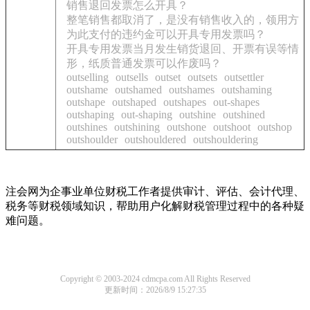
销售退回发票怎么开具？
整笔销售都取消了，是没有销售收入的，领用方
为此支付的违约金可以开具专用发票吗？
开具专用发票当月发生销货退回、开票有误等情
形，纸质普通发票可以作废吗？
outselling
outsells
outset
outsets
outsettler
outshame
outshamed
outshames
outshaming
outshape
outshaped
outshapes
out-shapes
outshaping
out-shaping
outshine
outshined
outshines
outshining
outshone
outshoot
outshop
outshoulder
outshouldered
outshouldering
注会网为企事业单位财税工作者提供审计、评估、会计代理、
税务等财税领域知识，帮助用户化解财税管理过程中的各种疑
难问题。
Copyright © 2003-2024 cdmcpa.com All Rights Reserved
更新时间：2026/8/9 15:27:35