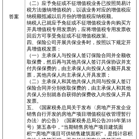
（二）应予免征或不征增值税业务已按照简易计
税方法缴纳增值税的，以该业务对应的增值税应
纳税额抵减以后月份的增值税应纳税额。
答案
纳税人已就应予免征或不征增值税业务向购买方
开具增值税专用发票的，应将增值税专用发票收
回后方可享受免征或不征增值税政策。
四、保险公司开展共保业务时，按照以下规定开
具增值税发票：
（一）主承保人与投保人签订保险合同并全额收
取保费，然后再与其他共保人签订共保协议并支
付共保保费的，由主承保人向投保人全额开具发
票，其他共保人向主承保人开具发票；
（二）主承保人和其他共保人共同与投保人签订
保险合同并分别收取保费的，由主承保人和其他
共保人分别就各自获得的保费收入向投保人开具
发票。
五、《国家税务总局关于发布〈房地产开发企业
销售自行开发的房地产项目增值税征收管理暂行
办法〉的公告》（国家税务总局公告2016年第18
号）第五条中，“当期销售房地产项目建筑面
积”“房地产项目可供销售建筑面积”，是指计容积