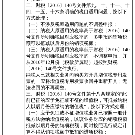
二、财税〔2016〕140号文件第九、十、十一、十
四、十五、十六条明确的税目适用问题，按以下
方式处理：
（一）不涉及税率适用问题的不调整申报；
（二）纳税人原适用的税率高于财税〔2016〕140
号文件所明确税目对应税率的，多申报的销项税
额可以抵减以后月份的销项税额；
（三）纳税人原适用的税率低于财税〔2016〕140
号文件所明确税目对应税率的，不调整申报，并
从2016年12月份（税款所属期）起按照财税
〔2016〕140号文件执行。
纳税人已就相关业务向购买方开具增值税专用发
票的，应将增值税专用发票收回并重新开具；无
法收回的不再调整。
三、财税〔2016〕140号文件第十八条规定的“此
前已征的应予免征或不征的增值税，可抵减纳税
人以后月份应缴纳的增值税”，按以下方式处理：
（一）应予免征或不征增值税业务已按照一般计
税方法缴纳增值税的，以该业务对应的销项税额
抵减以后月份的销项税额，同时按照现行规定计
算不得从销项税额中抵扣的进项税额；