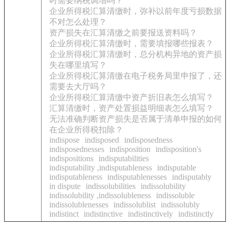
时需要纳税调增吗？
企业所得税汇算清缴时，弥补以前年度亏损数据
不对怎么处理？
资产损失在汇算清缴之前要报送资料吗？
企业所得税汇算清缴时，需要填报哪些报表？
企业所得税汇算清缴时，总分机构异地的资产损
失在哪里填写？
企业所得税汇算清缴在电子税务局里申报了，还
需要去大厅吗？
企业所得税汇算清缴中资产折旧表怎么填写？
汇算清缴时，资产处置损益明细表怎么填写？
无法准确判断资产损失是否属于清单申报的如何
在企业所得税扣除？
indispose
indisposed
indisposedness
indisposednesses
indisposition
indisposition's
indispositions
indisputabilities
indisputability ,indisputableness
indisputable
indisputableness
indisputablenesses
indisputably
in dispute
indissolubilities
indissolubility
indissolubility ,indissolubleness
indissoluble
indissolublenesses
indissolublist
indissolubly
indistinct
indistinctive
indistinctively
indistinctly