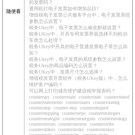
的发票吗？
通用机打电子发票如何增加品目?
随便看
增值税电子发票公共服务平台中，电子发票系统
参数怎么设置？
税务Ukey中，电子发票怎么修改邮箱设置？
税务UKey中，开具专用发票界面选择不到机动
车类怎么处理？
税务UKey中开具的电子普通发票电子章怎么添
加？
税务Ukey中，电子发票的系统参数怎么设置？
税务Ukey的商品编码怎么设置？
税务UKey中，发票尺寸怎么选择？
增值税发票开票软件（税务UKey版）中，怎么
维护客户编码？
可以网上打印城市维护建设税申报表吗？
counterspy
counterstain
counterstate
counterstated
counterstatements
counterstates
counterstating
counterstep
counter-step
counterstepped
counterstepping
countersteps
counterstrategies
counterstrategist
counterstrategists
counterstrategy
counterstream
counterstreams
counterstrike
counterstrikes
counterstroke
counterstrokes
counterstyle
counterstyles
counter-styles