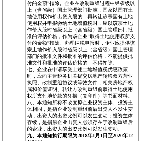
付的金额”扣除。企业在改制重组过程中经省级以
上（含省级）国土管理部门批准，国家以国有土
地使用权作价出资入股的，再转让该宗国有土地
使用权并申报缴纳土地增值税时，应以该宗土地
作价入股时省级以上（含省级）国土管理部门批
准的评估价格，作为该企业“取得土地使用权所支
付的金额”扣除。办理纳税申报时，企业应提供该
宗土地作价入股时省级以上（含省级）国土管理
部门的批准文件和批准的评估价格，不能提供批
准文件和批准的评估价格的，不得扣除。
七、企业在申请享受上述土地增值税优惠政策
时，应向主管税务机关提交房地产转移双方营业
执照、改制重组协议或等效文件，相关房地产权
属和价值证明、转让方改制重组前取得土地使用
权所支付地价款的凭据（复印件）等书面材料。
八、本通知所称不改变原企业投资主体、投资主
体相同，是指企业改制重组前后出资人不发生变
动，出资人的出资比例可以发生变动；投资主体
存续，是指原企业出资人必须存在于改制重组后
的企业，出资人的出资比例可以发生变动。
九、本通知执行期限为2018年1月1日至2020年12