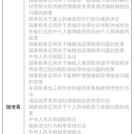
国家税务总局关于增值税一般纳税人取得的账外
经营部分防伪税控增值税专用发票进项税额抵扣
问题的批复
国务院关于废止和修改部分行政法规的决定
国家税务总局关于原城市信用社在转制为城市合
作银行过程中个人股增值所得应纳个人所得税的
批复
国家税务总局关于橄榄油适用税率问题的批复
国家税务总局关于核桃油适用税率问题的批复
中华人民共和国工会法
国家税务总局关于纳税人善意取得虚开增值税专
用发票已抵扣税款加收滞纳金问题的批复
国家税务总局关于延期申报预缴税款滞纳金问题
的批复
非居民承包工程作业和提供劳务税收管理暂行办
法
成品油零售加油站增值税征收管理办法
随便看
国家税务总局关于个人所得税若干政策问题的批
复
中华人民共和国契税法
税收违法行为检举管理办法
中华人民共和国资源税法