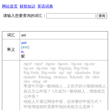
网站首页
财税知识
英语词典
请输入您要查询的词汇：
词汇
ant
ant
[ænt]
释义
n.
蚁
rigor²
rigor¹
rigour
rigours
'rig-out
rig-out
rig out
rig-outs
rigs
Rigsdag
Rig-Veda
Rig-Vedic, Rig-vedic
rig²
rig¹
rijksdaaler
Rijn
rijsttafel
Riksdag
rikshaws
Riksmål
rile
riled
riles
riling
rill
季度中升级一般纳税人，之前开的小规模纳税人
税点怎么申报？ 5月成为一般纳税人，增值税怎
么申报？
纳税人不通过网络申报，还有哪些申报方式？
申报增值税时需要申报的表格怎么选择？