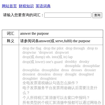
网站首页
财税知识
英语词典
请输入您要查询的词汇：
词汇
answer the purpose
释义
请参阅词条answer(或 serve,fulfil) the purpose
drop the flag
drop the pilot
drop through
drop to
dropwise
'dropwort
dropwort
drop(或 dump) sth. into(或 in) lap
droshky
drosky
drop(或 lower) one's guard
drosophila
drosophilae
drosophilas
drosophilist
dross
drosses
drossier
drossiest
drossless
drossy
drought
droughted
droughtier
droughtiest
全电发票退税确认勾选怎么操作？
电子发票服务平台发票用途确认后需要注意什
么？
个人所得税汇算清缴可以去窗口申报吗？
所有类型的个税汇算清缴申报都可以通过网络办