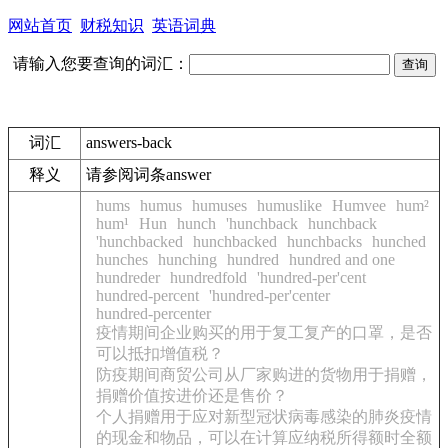
网站首页
财税知识
英语词典
请输入您要查询的词汇：
词汇
answers-back
释义
请参阅词条answer
hums
humus
humuses
humuslike
Humvee
hum²
hum¹
Hun
hunch
'hunchback
hunchback
'hunchbacked
hunchbacked
hunchbacks
hunched
hunches
hunching
hundred
hundred and one
hundreder
hundredfold
'hundred-per'cent
hundred-percent
'hundred-per'center
hundred-percenter
疫情期间企业购买的用于复工复产的口罩，是否
可以抵扣增值税？
防疫期间商贸公司从厂家购进的货物用于捐赠，
捐赠价值按进价还是售价？
个人捐赠用于应对新型冠状病毒感染的肺炎疫情
的现金和物品，可以在计算应纳税所得额时全额