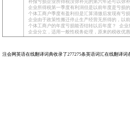
补报亏损企业所得税没弥补完的第六年还可以弥
企业所得税第一季度有利润但是以前年度是亏损
个体工商户季度有盈利但是汇算清缴后发现有亏
企业由于政策性搬迁停止生产经营无所得的，以
个体工商户的年度亏损能否结转以后年度？
企业
企业分立，适用一般性税务处理，原来的税收优
注会网英语在线翻译词典收录了277275条英语词汇在线翻