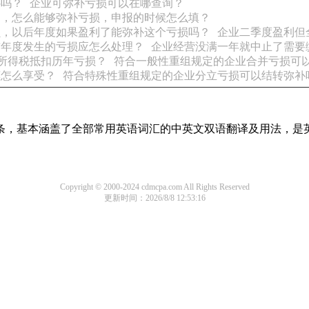
补吗？
企业可弥补亏损可以在哪查询？
的，怎么能够弥补亏损，申报的时候怎么填？
损，以后年度如果盈利了能弥补这个亏损吗？
企业二季度盈利但
前年度发生的亏损应怎么处理？
企业经营没满一年就中止了需要
所得税抵扣历年亏损？
符合一般性重组规定的企业合并亏损可
惠怎么享受？
符合特殊性重组规定的企业分立亏损可以结转弥补
译词条，基本涵盖了全部常用英语词汇的中英文双语翻译及用法，是
Copyright © 2000-2024 cdmcpa.com All Rights Reserved
更新时间：2026/8/8 12:53:16