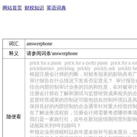
网站首页
财税知识
英语词典
词汇
answerphone
释义
请参阅词条'answerphone
prick for a plank
prick for a (soft) plank
prick for a so
pricklinesses
prickling
prickly
prickly ash
prickly he
根据注册会计师的判断，对财务报表的影响具有
审计报告在什么情况下发表否定意见？
审计报告
结合内部控制审计业务的目的和性质，在对被审
注册会计师在了解和测试与监督经营成果相关的
监督经营成果的控制还可能包括在控制环境以及
保持良好的内部控制的企业通常针对重大经营控
在了解业务流程前，注册会计师需要考虑哪些事
随便看
我们是一家旅行社，去年在新冠疫情期间受到影响较
还能延长到8年扣除吗？
申报企业所得税时以前年度未弥补亏损未显示，