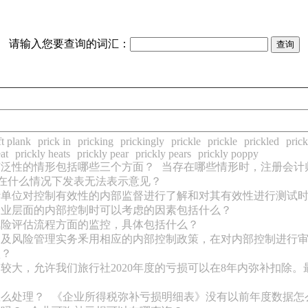
请输入您要查询的词汇：
ft plank
prick in
pricking
prickingly
prickle
prickle
prickled
prick
at
prickly heats
prickly pear
prickly pears
prickly poppy
广泛性的情形包括哪些三个方面？
当存在哪些情形时，注册会计
在什么情况下发表无法表示意见？
计单位对控制有效性的内部监督进行了解和对其有效性进行测试
企业层面的内部控制时可以考虑的因素包括什么？
风险评估流程方面的监控，具体包括什么？
制及风险管理实务釆用相应的内部控制政策，在对内部控制进行
项？
大，允许我们旅行社2020年度的亏损可以在8年内弥补扣除。
怎么处理？
《企业所得税弥补亏损明细表》没有以前年度数据怎