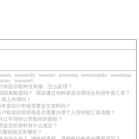
sonals
seasonedly
seasoner
seasoning
seasoninglike
seasonings
stores
'seastrand
时候提示税种没有做，怎么处理？
税回来能退吗？
我该通过何种渠道办理综合所得年度汇算？
务局上办理吗？
税年度自行申报需要提交资料吗？
商户取得经营所得是否需要办理个人所得税汇算清缴？
转让不得转让所取得的股权？
理提交的资料有什么规定？
的重组情况有哪些？
账户怎么办？
增值税退税，退税银行账号在哪里填写？