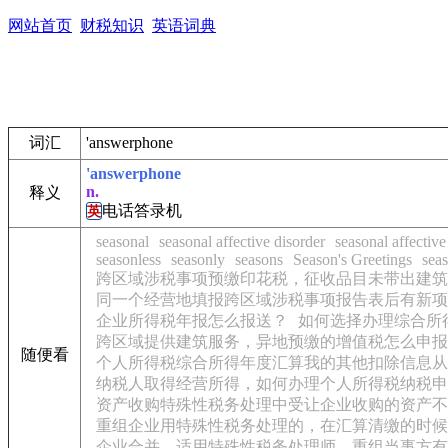
网站首页
财税知识
英语词典
词汇
'answerphone
'answerphone
n.
释义
电话答录机
英
seasonal
seasonal affective disorder
seasonal affective
seasonless
seasonly
seasons
Season's Greetings
seas
跨区域涉税事项预缴印花税，征收品目未带出建筑
同一个经营地填报跨区域涉税事项报告表后有新项
企业所得税年报怎么报送？
如何选择办理综合所
跨区域提供建筑服务，异地预缴的增值税怎么申报
随便看
个人所得税综合所得年度汇算我的其他扣除信息从
纳税人取得经营所得，如何办理个人所得税纳税申
资产收购特殊性税务处理中受让企业收购的资产不
重组企业用特殊性税务处理的，在汇算清缴的时候
企业合并，适用特殊性税务处理师，重组当事方有