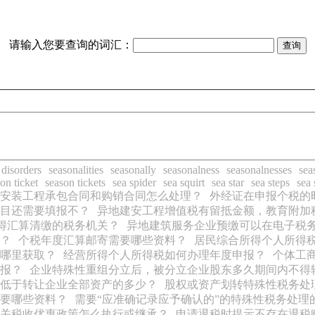
请输入您要查询的词汇：
 disorders
seasonalities
seasonally
seasonalness
seasonalnesses
sea
on ticket
season tickets
sea spider
sea squirt
sea star
sea steps
sea 
安装工程承包合同和购销合同怎么处理？
外经证在申报个税的
目还需要填报不？
异地建安工程增值税有留抵金额，教育附加
得汇算清缴的税务机关？
异地建筑服务企业预缴可以在电子税
？
个税年度汇算邮寄需要哪些资料？
居民综合所得个人所得
哪里获取？
经营所得个人所得税如何办理年度申报？
个体工
报？
企业特殊性重组分立后，被分立企业股东多久期间内不得
低于转让企业全部资产的多少？
股权或资产划转特殊性税务处
要哪些资料？
需要“应准确记录应予确认的”的特殊性税务处理
关税收优惠政策怎么执行或继承？
申请退税时提示不存在退税