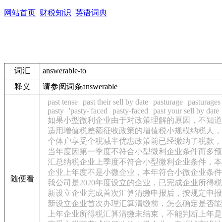
网站首页
财税知识
英语词典
词汇
answerable-to
释义
请参阅词条answerable
past tense
past their sell by date
pasturage
pasturages
pasty
'pasty-'faced
pasty-faced
past your sell by date
如果小型微利企业由于对政策理解的原因，不知道
适用增值税差额征收政策的增值税小规模纳税人，
个体户享受个税减半优惠政策前已经缴纳了税款，
当年度因第一季度不符合小型微利企业条件而多预
汇总纳税企业上季度不符合小型微利企业条件，本
企业上年度不是小微企业，本年符合小微企业条件
随便看
我公司是2020年度设立的企业，已完成企业所得税
新设立企业完成首次汇算清缴申报后，按规定申报
新设立企业首次办理汇算清缴前，怎么确定是否能
上年企业所得税汇算清缴未结束，不能判断上年是