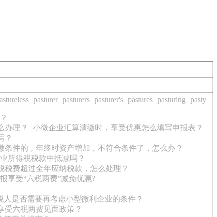
astureless
pasturer
pasturers
pasturer's
pastures
pasturing
pasty
？
么办理？
小微企业汇算清缴时，享受优惠怎么填写申报表？
写？
微条件的，年终时资产增加，不符合条件了，怎么办？
业所得税税款中抵减吗？
税税费超过全年应纳税款，怎么处理？
报享受“六税两费”减免优惠?
税人是否需要再考虑小型微利企业的条件？
享受六税两费见面政策？