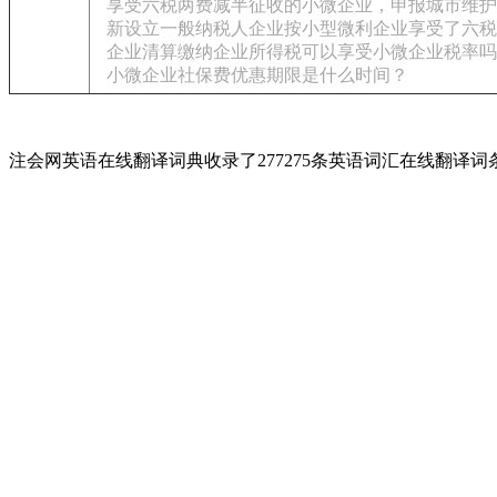
享受六税两费减半征收的小微企业，申报城市维护
新设立一般纳税人企业按小型微利企业享受了六税
企业清算缴纳企业所得税可以享受小微企业税率吗
小微企业社保费优惠期限是什么时间？
注会网英语在线翻译词典收录了277275条英语词汇在线翻