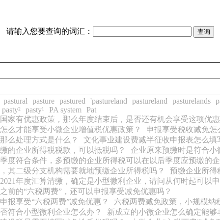
请输入您要查询的词汇：
pastural
pasture
pastured
'pastureland
pastureland
pasturelands
p
pasty²
pasty¹
PA system
Pat
国家有优惠政策，那么年度结束后，是否还有机会享受这项优惠
怎么才能享受小微企业增值税优惠政策？
申报享受税收减免怎
那么处理方式是什么？
文化事业建设费减半征收申报表怎么填
缴的企业所得税税款，可以抵税吗？
企业原来预缴时是符合小
季度符合条件，多预缴的企业所得税可以在以后季度应预缴的企
，其二级分支机构需要就地预缴企业所得税吗？
预缴企业所得
2021年度汇算清缴，确定是小型微利企业，请问从何时起可以申
之前的“六税两费”，还可以申报享受减免优惠吗？
申报享受“六税两费”减免优惠？
六税两费减免政策，小规模纳
否符合小型微利企业怎么办？
新成立的小微企业怎么确定能够