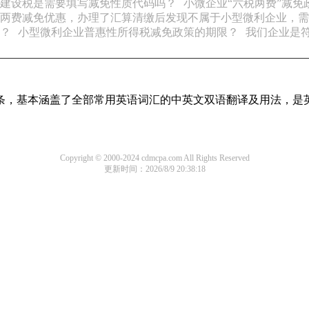
建设税是需要填写减免性质代码吗？
小微企业“六税两费”减免
两费减免优惠，办理了汇算清缴后发现不属于小型微利企业，需
？
小型微利企业普惠性所得税减免政策的期限？
我们企业是
译词条，基本涵盖了全部常用英语词汇的中英文双语翻译及用法，是
Copyright © 2000-2024 cdmcpa.com All Rights Reserved
更新时间：2026/8/9 20:38:18