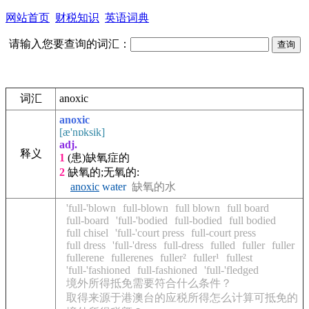
网站首页
财税知识
英语词典
请输入您要查询的词汇：
词汇
anoxic
anoxic
[æ'nɒksik]
adj.
释义
1
(患)
缺氧症的
2
缺氧的;无氧的:
anoxic
water
缺氧的水
'full-'blown
full-blown
full blown
full board
full-board
'full-'bodied
full-bodied
full bodied
full chisel
'full-'court press
full-court press
full dress
'full-'dress
full-dress
fulled
fuller
fuller
fullerene
fullerenes
fuller²
fuller¹
fullest
'full-'fashioned
full-fashioned
'full-'fledged
境外所得抵免需要符合什么条件？
取得来源于港澳台的应税所得怎么计算可抵免的