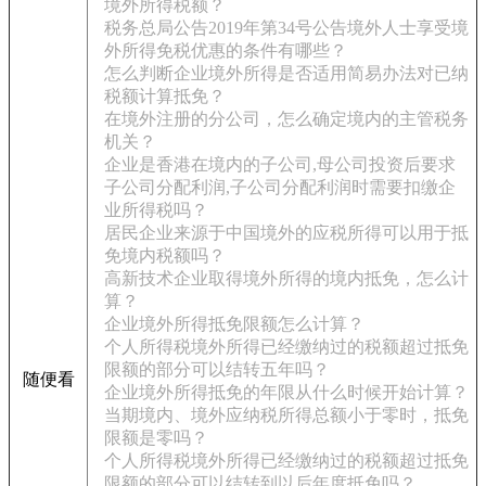
境外所得税额？
税务总局公告2019年第34号公告境外人士享受境
外所得免税优惠的条件有哪些？
怎么判断企业境外所得是否适用简易办法对已纳
税额计算抵免？
在境外注册的分公司，怎么确定境内的主管税务
机关？
企业是香港在境内的子公司,母公司投资后要求
子公司分配利润,子公司分配利润时需要扣缴企
业所得税吗？
居民企业来源于中国境外的应税所得可以用于抵
免境内税额吗？
高新技术企业取得境外所得的境内抵免，怎么计
算？
企业境外所得抵免限额怎么计算？
个人所得税境外所得已经缴纳过的税额超过抵免
限额的部分可以结转五年吗？
随便看
企业境外所得抵免的年限从什么时候开始计算？
当期境内、境外应纳税所得总额小于零时，抵免
限额是零吗？
个人所得税境外所得已经缴纳过的税额超过抵免
限额的部分可以结转到以后年度抵免吗？