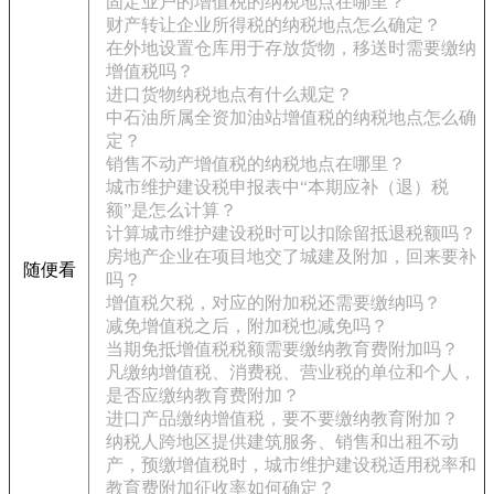
固定业户的增值税的纳税地点在哪里？
财产转让企业所得税的纳税地点怎么确定？
在外地设置仓库用于存放货物，移送时需要缴纳
增值税吗？
进口货物纳税地点有什么规定？
中石油所属全资加油站增值税的纳税地点怎么确
定？
销售不动产增值税的纳税地点在哪里？
城市维护建设税申报表中“本期应补（退）税
额”是怎么计算？
计算城市维护建设税时可以扣除留抵退税额吗？
房地产企业在项目地交了城建及附加，回来要补
随便看
吗？
增值税欠税，对应的附加税还需要缴纳吗？
减免增值税之后，附加税也减免吗？
当期免抵增值税税额需要缴纳教育费附加吗？
凡缴纳增值税、消费税、营业税的单位和个人，
是否应缴纳教育费附加？
进口产品缴纳增值税，要不要缴纳教育附加？
纳税人跨地区提供建筑服务、销售和出租不动
产，预缴增值税时，城市维护建设税适用税率和
教育费附加征收率如何确定？