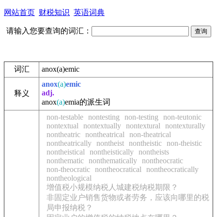
网站首页
财税知识
英语词典
请输入您要查询的词汇：
词汇
anox(a)emic
anox
(a)
emic
adj.
释义
anox
(a)
emia的派生词
non-testable
nontesting
non-testing
non-teutonic
nontextual
nontextually
nontextural
nontexturally
nontheatric
nontheatrical
non-theatrical
nontheatrically
nontheist
nontheistic
non-theistic
nontheistical
nontheistically
nontheists
nonthematic
nonthematically
nontheocratic
non-theocratic
nontheocratical
nontheocratically
nontheological
增值税小规模纳税人城建税纳税期限？
非固定业户销售货物或者劳务，应该向哪里的税
局申报纳税？